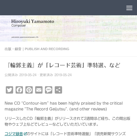
コンテンツへスキップ
出版・録音｜PUBLISH AND RECORDING
『輪郭主義』が「レコード芸術」準特選、など
公開済み
2019-05-24
· 更新済み
2019-05-24
Twitter
Facebook
Pinterest
Email
Message
共
有
New CD “Contour-ism” has been highly praised by the critical
magazine “The Record Geijutsu”. (and other reviews)
リリースしたCD「輪郭主義」がリリースされて2週間ほど経ち、この間出版
物やウェブ上などでレビューなどしていただいています。
コジマ録音
のサイトには「レコード芸術準特選盤」「読売新聞サウンズ