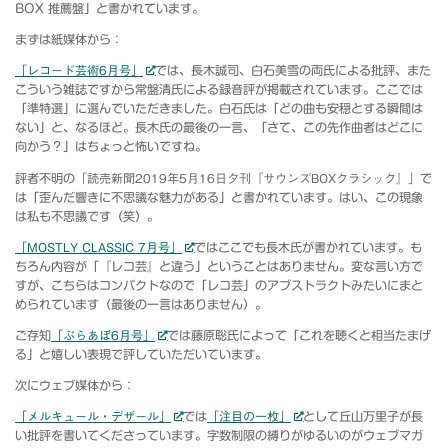
BOX 推薦盤」と書かれています。
まずは紙媒体から：
「レコード芸術6月号」
では、長木誠司、白石美雪の両氏による批評、また
こういう雑誌ですから常盤清氏による録音評が掲載されています。ここでは
「準特選」に選んでいただきました。白石氏は「どの曲も安穏とする瞬間は
ない」と、なるほど。長木氏の最後の一言、「さて、この先作曲者はどこに
向かう？」はちょっと怖いですね。
評者不明の
「読売新聞2019年5月16日夕刊『サウンズBOXクラシック』」
で
は「歪んだ響きに不思議な魅力がある」と書かれています。はい、この現象
は私も不思議です（笑）。
「MOSTLY CLASSIC 7月号」
ではここでも長木氏が書かれています。も
ちろん内容が「『レコ芸』と違う」ということはありません。変な言い方で
すが、こちらはコンパクトなので「レコ芸」のアブストラクトみたいにまと
められています（最後の一言はありません）。
ご存知
「ぶらあぼ6月号」
では藤原聡氏によって「これを聴くと相当たまげ
る」と嬉しい表現で評していただいています。
次にウェブ媒体から：
「メルキュール・デザール」
では
「注目の一枚」
として丘山万里子が長
い批評を書いてくださっています。字数制限の縛りがゆるいのがウェブマガ