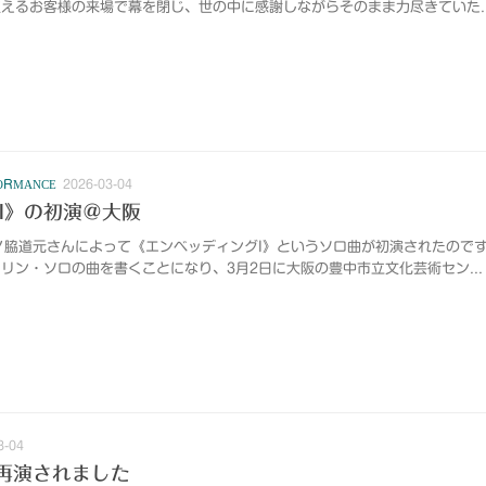
えるお客様の来場で幕を閉じ、世の中に感謝しながらそのまま力尽きていた..
ORMANCE
2026-03-04
I》の初演＠大阪
ノ脇道元さんによって《エンベッディングI》というソロ曲が初演されたので
リン・ソロの曲を書くことになり、3月2日に大阪の豊中市立文化芸術セン...
3-04
再演されました