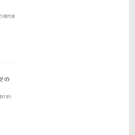
いう現代音
（その
晴れず》