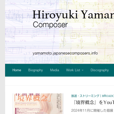
コンテンツへスキップ
Home
Biography
Media
Work List
Discography
放送・ストリーミング｜BROADCAS
『境界概念』をYou
2024年11月に開催した