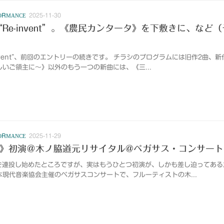
ORMANCE
2025-11-30
による“Re-invent”。《農民カンタータ》を下敷きに、など
Re-invent”、前回のエントリーの続きです。 チラシのプログラムには旧作2曲、
しいご領主に〜》以外のもう一つの新曲には、《三...
ORMANCE
2025-11-29
I》初演＠木ノ脇道元リサイタル@ペガサス・コンサート
ントリーを連投し始めたところですが、実はもうひとつ初演が、しかも差し迫ってあ
本現代音楽協会主催のペガサスコンサートで、フルーティストの木...