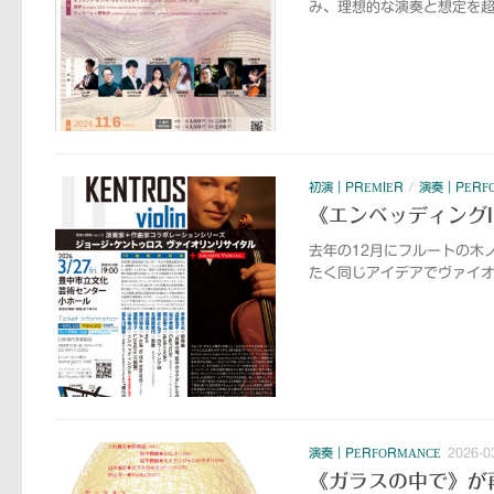
み、理想的な演奏と想定を超
初演｜PREMIER
/
演奏｜PERF
《エンベッディングI
去年の12月にフルートの木
たく同じアイデアでヴァイオ
演奏｜PERFORMANCE
2026-0
《ガラスの中で》が