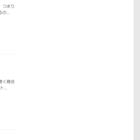
。つまり
...
書く機会
..