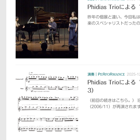
Phidias Trioによ
昨年の個展と違い、今回私は主
楽のスペシャリストだったの
演奏｜PERFORMANCE
2025-1
Phidias Trio
3）
（前回の続きはこちら。） 
（2006/11）が再演され