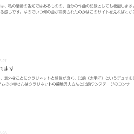
的は、私の活動の告知ではあるものの、自分の作曲の記録としても機能します
る感じです。なのでいつ何の曲が演奏されたのかはこのサイトを見ればわかるの
2-27
れます
は、意外なことにクラリネットと相性が良く、以前《太平洋》というデュオを
アムの小寺さんはクラリネットの菊地秀夫さんと以前ワンステージのコンサート.
2-28