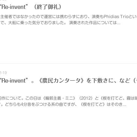
る“Re-invent”（終了御礼）
催者ではなかったので運営には携わらずにおり、演奏もPhidias Trioと
で、大船に乗った気分でおりました。 演奏された作品については...
2-19
による“Re-invent”。《農民カンタータ》を下敷きに、など
旧作について。この日は《輪郭主義・ミニ》（2012）と《楔を打てど、霧は
ます。どちらも4分音をぶつける系の曲ですが、《楔を打てど》はそのき...