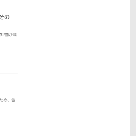
（その
新作2曲が載
るため、告