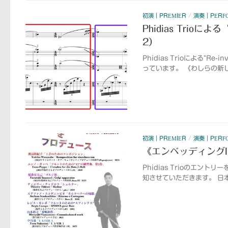
初演｜PREMIER
/
演奏｜PERF
Phidias Trio
2）
Phidias Trioによる“
っています。 《わしらの新
初演｜PREMIER
/
演奏｜PERF
《エンベッディング
Phidias Trioのエ
知させていただきます。 日