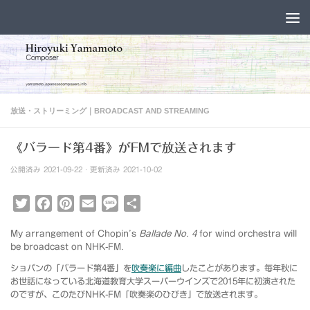
コンテンツへスキップ
放送・ストリーミング｜BROADCAST AND STREAMING
《バラード第4番》がFMで放送されます
公開済み
2021-09-22
· 更新済み
2021-10-02
Twitter
Facebook
Pinterest
Email
Message
共
有
My arrangement of Chopin’s
Ballade No. 4
for wind orchestra will
be broadcast on NHK-FM.
ショパンの「バラード第4番」を
吹奏楽に編曲
したことがあります。毎年秋に
お世話になっている北海道教育大学スーパーウインズで2015年に初演された
のですが、このたびNHK-FM「吹奏楽のひびき」で放送されます。