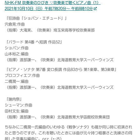
NHK-FM 吹奏楽のひびき ▽吹奏楽で聴くピアノ曲（1）
2021年10月10日（日）午前7時20分～ 午前8時10分
「狂詩曲「ショパン・エチュード」」
宍倉晃:作曲
（指揮）大滝実、（吹奏楽）埼玉栄高等学校吹奏楽部
「バラード 第4番 ヘ短調 作品52」
ショパン:作曲
山本裕之:編曲
（指揮）渡部謙一、（吹奏楽）北海道教育大学スーパーウィンズ
「ピアノ・ソナタ 第7番 変ロ長調 作品83から 第1楽章、第3楽章」
プロコフィエフ:作曲
二橋潤一:編曲
（指揮）渡部謙一、（吹奏楽）北海道教育大学スーパーウィンズ
「謝肉祭」
シューマン:作曲
田村文生:編曲
（指揮）渡部謙一、（吹奏楽）北海道教育大学函館校吹奏楽団
ちなみに二橋潤一氏編曲のいわゆる《戦争ソナタ》も確か同じ時に初演され
たと思うのですが、これを聴いたときには曲が元々持つ粗暴さと洗練さの同
居した見事な編曲に、orz（←古）