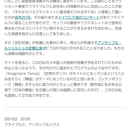
いなことに都度都度演奏される機会に恵まれています。この曲のことをクラ
リネット奏者でフライブルクにお住まいの岡静代さんにお話ししたことがあ
り、「それならバスクラリネットに書き換えられるのでは」と提案して戴い
たのが
去年の1月
。その後たまたま
ドイツにて他のコンサート
がありフライブ
ルクに寄ることができたので、サックスの重音やフラジオレットなど固有の
奏法をどのようにバスクラに移行することができるかを打ち合わせし、完成
した楽譜を岡さんにお渡ししてありました。
その「改訂初演」が幸運にも意外に早く、岡さんが所属する
アンサンブル・
ルシェルシュの定期公演
にて5月15日に行われることになりました。もちろ
ん演奏は岡静代さんです。
サイトを見ると、この日は元々中国人作曲家の特集が予定されていたものの
中止になったようで、その代わりに組まれたプログラムのようなのですが、
「Imaginäre Tänze」（空想のダンス）がタイトルになっているということ
はおそらく「舞曲」がテーマになっているのだと思います。コンテンポラリ
ーで「舞曲」がそんなに揃うのかとちょっと驚きです（数年前に私がある公
演で「日本の舞曲」を企画した時には曲探しに苦労したので）。この日は私
も渡独して立ち会う予定です。
5月15日 20:00
フライブルク、アンサンブルハウス