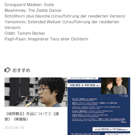
Gravgaard Madsen: Suite
Mawhinney: The Zeddy Dance
Schöllhorn plus blanche (Uraufführung der revidierten Version)
Yamamoto: Extended Waltzer (Uraufführung der revidierten
Version)
Odeh: Tamimi Barkal
Pagh-Paan: Imaginärer Tanz einer Dichterin
おすすめ
［境界概念］作品について①《讃
歌》（映像版）
2024-09-19