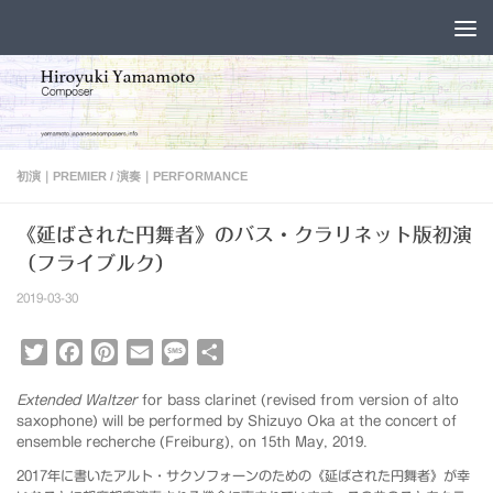
コンテンツへスキップ
初演｜PREMIER
/
演奏｜PERFORMANCE
《延ばされた円舞者》のバス・クラリネット版初演
（フライブルク）
2019-03-30
Twitter
Facebook
Pinterest
Email
Message
共
有
Extended Waltzer
for bass clarinet (revised from version of alto
saxophone) will be performed by Shizuyo Oka at the concert of
ensemble recherche (Freiburg), on 15th May, 2019.
2017年に書いたアルト・サクソフォーンのための《延ばされた円舞者》が幸